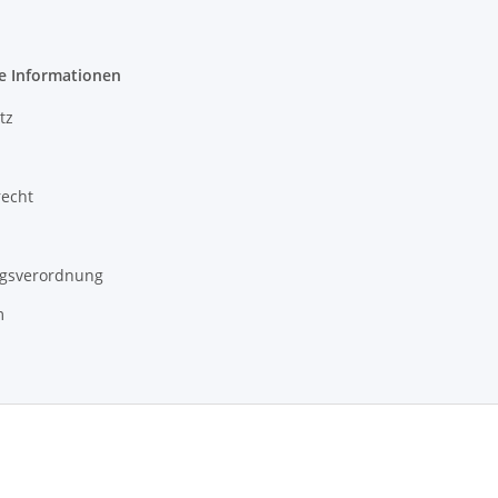
e Informationen
tz
recht
gsverordnung
m